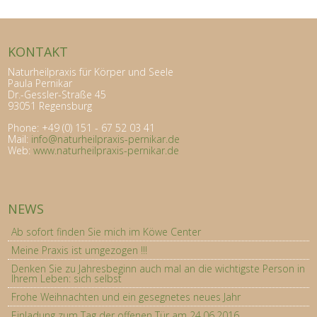
KONTAKT
Naturheilpraxis für Körper und Seele
Paula Pernikar
Dr.-Gessler-Straße 45
93051 Regensburg
Phone: +49 (0) 151 - 67 52 03 41
Mail:
info@naturheilpraxis-pernikar.de
Web:
www.naturheilpraxis-pernikar.de
NEWS
Ab sofort finden Sie mich im Köwe Center
Meine Praxis ist umgezogen !!!
Denken Sie zu Jahresbeginn auch mal an die wichtigste Person in
Ihrem Leben: sich selbst
Frohe Weihnachten und ein gesegnetes neues Jahr
Einladung zum Tag der offenen Tür am 24.06.2016