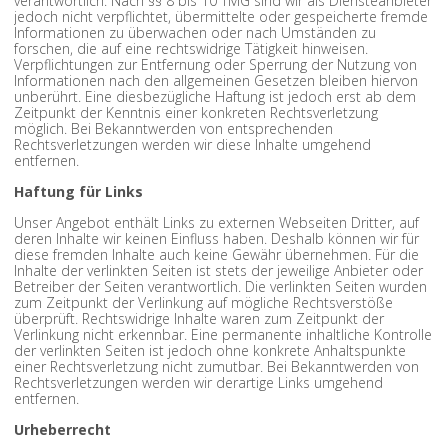
verantwortlich. Nach §§ 8 bis 10 TMG sind wir als Diensteanbieter
jedoch nicht verpflichtet, übermittelte oder gespeicherte fremde
Informationen zu überwachen oder nach Umständen zu
forschen, die auf eine rechtswidrige Tätigkeit hinweisen.
Verpflichtungen zur Entfernung oder Sperrung der Nutzung von
Informationen nach den allgemeinen Gesetzen bleiben hiervon
unberührt. Eine diesbezügliche Haftung ist jedoch erst ab dem
Zeitpunkt der Kenntnis einer konkreten Rechtsverletzung
möglich. Bei Bekanntwerden von entsprechenden
Rechtsverletzungen werden wir diese Inhalte umgehend
entfernen.
Haftung für Links
Unser Angebot enthält Links zu externen Webseiten Dritter, auf
deren Inhalte wir keinen Einfluss haben. Deshalb können wir für
diese fremden Inhalte auch keine Gewähr übernehmen. Für die
Inhalte der verlinkten Seiten ist stets der jeweilige Anbieter oder
Betreiber der Seiten verantwortlich. Die verlinkten Seiten wurden
zum Zeitpunkt der Verlinkung auf mögliche Rechtsverstöße
überprüft. Rechtswidrige Inhalte waren zum Zeitpunkt der
Verlinkung nicht erkennbar. Eine permanente inhaltliche Kontrolle
der verlinkten Seiten ist jedoch ohne konkrete Anhaltspunkte
einer Rechtsverletzung nicht zumutbar. Bei Bekanntwerden von
Rechtsverletzungen werden wir derartige Links umgehend
entfernen.
Urheberrecht