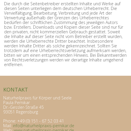
Die durch die Seitenbetreiber erstellten Inhalte und Werke auf
diesen Seiten unterliegen dem deutschen Urheberrecht. Die
Vervielfältigung, Bearbeitung, Verbreitung und jede Art der
Verwertung außerhalb der Grenzen des Urheberrechtes
bedürfen der schriftlichen Zustimmung des jeweiligen Autors
bzw. Erstellers. Downloads und Kopien dieser Seite sind nur für
den privaten, nicht kommerziellen Gebrauch gestattet. Soweit
die Inhalte auf dieser Seite nicht vom Betreiber erstellt wurden,
werden die Urheberrechte Dritter beachtet. Insbesondere
werden Inhalte Dritter als solche gekennzeichnet. Sollten Sie
trotzdem auf eine Urheberrechtsverletzung aufmerksam werden,
bitten wir um einen entsprechenden Hinweis. Bei Bekanntwerden
von Rechtsverletzungen werden wir derartige Inhalte umgehend
entfernen.
KONTAKT
Naturheilpraxis für Körper und Seele
Paula Pernikar
Dr.-Gessler-Straße 45
93051 Regensburg
Phone: +49 (0) 151 - 67 52 03 41
Mail:
info@naturheilpraxis-pernikar.de
Web:
www.naturheilpraxis-pernikar.de