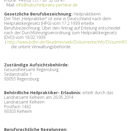
Phone: +49 (0) 151 - 67 52 03 41
Mail:
info@naturheilpraxis-pernikar.de
Gesetzliche Berufsbezeichnung:
Heilpraktikerin
Der Titel „Heilpraktiker“ ist eine in Deutschland nach dem
Heilpraktikergesetz (HPG) vom 17.2.1939 erteilte
Berufsbezeichnung. Über den Antrag auf Erteilung entscheidet
nach der Durchführungsverordnung zum Heilpraktikergesetz
(DVO) vom 18.02.1939
(
http://www.bdhn.de/fileadmin/web/Dokumente/Info/DVzumHPG.p
die untere Verwaltungsbehörde.
Zuständige Aufsichtsbehörde:
Gesundheitsamt Regensburg
Sedanstraße 1
93055 Regensburg
Behördliche Heilpraktiker- Erlaubnis:
erteilt durch das
Landratsamt Kelheim am 26.05.2014
Landratsamt Kelheim
Postfach 1462
93303 Kelheim
Berufsrechtliche Regelungen: