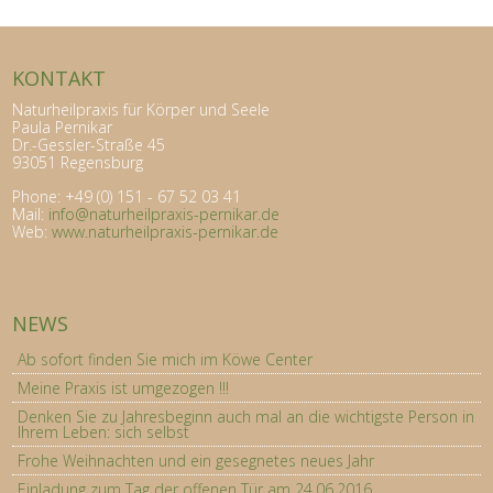
KONTAKT
Naturheilpraxis für Körper und Seele
Paula Pernikar
Dr.-Gessler-Straße 45
93051 Regensburg
Phone: +49 (0) 151 - 67 52 03 41
Mail:
info@naturheilpraxis-pernikar.de
Web:
www.naturheilpraxis-pernikar.de
NEWS
Ab sofort finden Sie mich im Köwe Center
Meine Praxis ist umgezogen !!!
Denken Sie zu Jahresbeginn auch mal an die wichtigste Person in
Ihrem Leben: sich selbst
Frohe Weihnachten und ein gesegnetes neues Jahr
Einladung zum Tag der offenen Tür am 24.06.2016